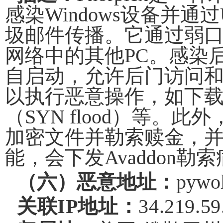
感染
Windows
设备并通过
圾邮件传播。它通过弱
网络中的其他
PC
。感染
自启动，允许后门访问
以执行恶意操作，如下
（
SYN flood
）等。此外
加密文件并勒索赎金
，
能，会下发
Avaddon
勒索
（六）恶意地址：
pywo
关联
IP
地址：
34.219.59