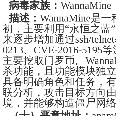
病毒家族：
WannaMine
描述：
WannaMine
是一
初
，
主要
利用
“
永恒之蓝
”
来逐步增加通过
ssh/telnet
0213
、
CVE-2016-5195
等
主要挖取门罗币。
Wanna
杀功能，且功能模块独
具备明确角色和任务，
联分析，攻击目标方向
境，并
能够
构造僵尸网
（十）恶意地址：
anam0