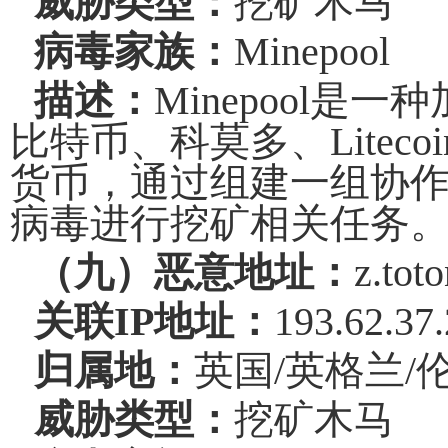
威胁类型：
挖矿木马
病毒家族：
Minepool
描述：
Minepool
是一种
比特币
、
科莫多
、
Litecoi
货币，通过组建一组协
病毒进行挖矿相关任务
（九）恶意地址：
z.tot
关联
IP
地址：
193.62.37
归属地：
英国
/
英格兰
/
威胁类型：
挖矿木马