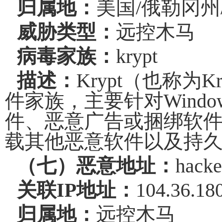
归属地：
美国
/
俄勒冈州
威胁类型：
远控木马
病毒家族：
krypt
描述：
Krypt
（也称为
Kr
件家族，主要针对
Windo
件、恶意广告或捆绑软
载其他恶意软件以及持
（七）恶意地址：
hacke
关联
IP
地址：
104.36.18
归属地：
远控木马