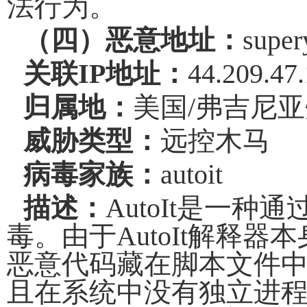
法行为。
（四）恶意地址：
super
关联
IP
地址：
44.209.47
归属地：
美国
/
弗吉尼亚
威胁类型：
远控木马
病毒家族：
autoit
描述：
AutoIt
是一种通
毒。由于
AutoIt
解释器本
恶意代码藏在脚本文件
且在系统中没有独立进