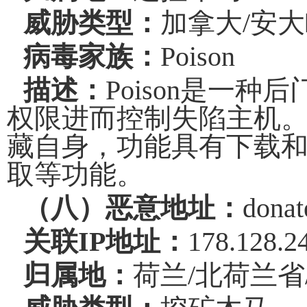
威胁类型：
加拿大
/
安大
病毒家族：
Poison
描述：
Poison
是一种后
权限进而控制失陷主机
藏自身，功能
具有
下载
取等
功能
。
（八）恶意地址：
donat
关联
IP
地址：
178.128.2
归属地：
荷兰
/
北荷兰省