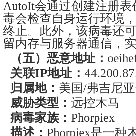
AutoIt
会通过创建注册表
毒会检查自身运行环境
终止。此外，该病毒还
留内存与服务器通信
，
（五）恶意地址：
oeihe
关联
IP
地址：
44.200.87
归属地：
美国
/
弗吉尼亚
威胁类型：
远控木马
病毒家族：
Phorpiex
描述：
Phorpiex
是一种